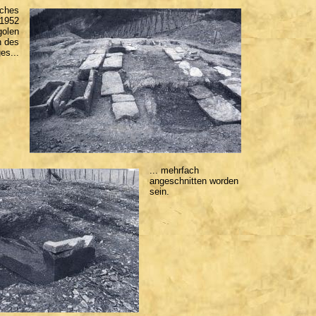
sches
 1952
golen
h des
es...
... mehrfach
angeschnitten worden
sein.