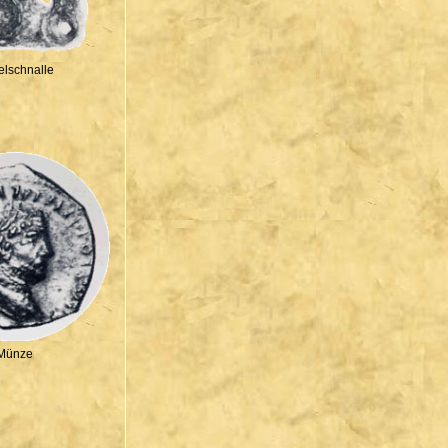
elschnalle
Münze