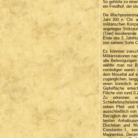
So gehörte zu eine
ein Friedhof, der s
Die Wachpostensta
Jahr 300 n. Chr. a
militärischen Konz
angelegter Stützpu
(Trier) residierend
Ende des 3. Jahrhu
von seinem Sohn Co
Es konnten zwisc
Militärstationen 
alle Befestigunge
wählte man nur Be
verteidigen waren.
dem Moseltal auf e
zugänglichen, lang
einen künstlich an
Gipfelfläche errei
Fläche von rund 0,
Zu erkennen w
Schieferbruchstein
neben Pfeil- und 
ausschließlich von
Bezüglich der zeit
besten Anhaltspu
Diocletian und Ma
Constantin I., se
Magnentius, Decent