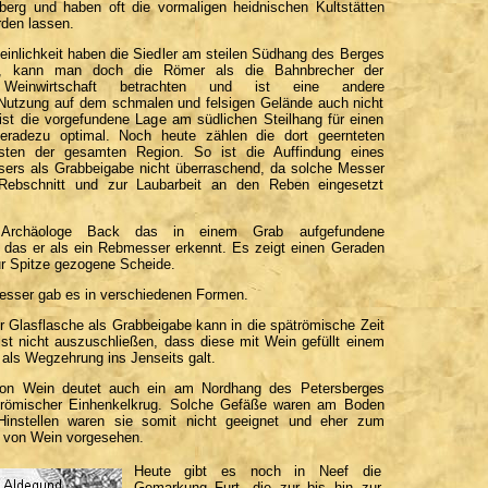
erg und haben oft die vormaligen heidnischen Kultstätten
den lassen.
einlichkeit haben die Siedler am steilen Südhang des Berges
n, kann man doch die Römer als die Bahnbrecher der
n Weinwirtschaft betrachten und ist eine andere
e Nutzung auf dem schmalen und felsigen Gelände auch nicht
 ist die vorgefundene Lage am südlichen Steilhang für einen
geradezu optimal. Noch heute zählen die dort geernteten
ten der gesamten Region. So ist die Auffindung eines
ers als Grabbeigabe nicht überraschend, da solche Messer
Rebschnitt und zur Laubarbeit an den Reben eingesetzt
t Archäologe Back das in einem Grab aufgefundene
das er als ein Rebmesser erkennt. Es zeigt einen Geraden
r Spitze gezogene Scheide.
sser gab es in verschiedenen Formen.
r Glasflasche als Grabbeigabe kann in die spätrömische Zeit
ist nicht auszuschließen, dass diese mit Wein gefüllt einem
als Wegzehrung ins Jenseits galt.
von Wein deutet auch ein am Nordhang des Petersberges
r römischer Einhenkelkrug. Solche Gefäße waren am Boden
instellen waren sie somit nicht geeignet und eher zum
r von Wein vorgesehen.
Heute gibt es noch in Neef die
Gemarkung Furt, die zur bis hin zur