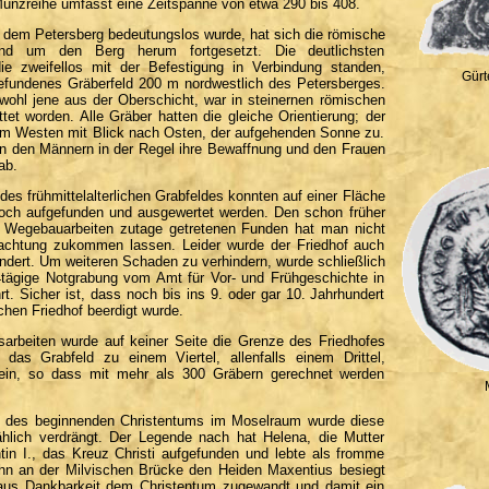
Münzreihe umfasst eine Zeitspanne von etwa 290 bis 408.
f dem Petersberg bedeutungslos wurde, hat sich die römische
nd um den Berg herum fortgesetzt. Die deutlichsten
ie zweifellos mit der Befestigung in Verbindung standen,
Gürt
fgefundenes Gräberfeld 200 m nordwestlich des Petersberges.
 wohl jene aus der Oberschicht, war in steinernen römischen
et worden. Alle Gräber hatten die gleiche Orientierung; der
 im Westen mit Blick nach Osten, der aufgehenden Sonne zu.
en den Männern in der Regel ihre Bewaffnung und den Frauen
ab.
des frühmittelalterlichen Grabfeldes konnten auf einer Fläche
och aufgefunden und ausgewertet werden. Den schon früher
i Wegebauarbeiten zutage getretenen Funden hat man nicht
achtung zukommen lassen. Leider wurde der Friedhof auch
ndert. Um weiteren Schaden zu verhindern, wurde schließlich
4tägige Notgrabung vom Amt für Vor- und Frühgeschichte in
t. Sicher ist, dass noch bis ins 9. oder gar 10. Jahrhundert
ichen Friedhof beerdigt wurde.
arbeiten wurde auf keiner Seite die Grenze des Friedhofes
e das Grabfeld zu einem Viertel, allenfalls einem Drittel,
sein, so dass mit mehr als 300 Gräbern gerechnet werden
s des beginnenden Christentums im Moselraum wurde diese
ählich verdrängt. Der Legende nach hat Helena, die Mutter
in I., das Kreuz Christi aufgefunden und lebte als fromme
Sohn an der Milvischen Brücke den Heiden Maxentius besiegt
h aus Dankbarkeit dem Christentum zugewandt und damit ein