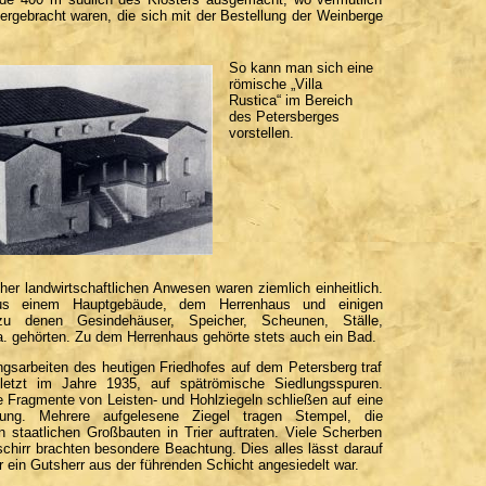
ergebracht waren, die sich mit der Bestellung der Weinberge
So kann man sich eine
römische „Villa
Rustica“ im Bereich
des Petersberges
vorstellen.
er landwirtschaftlichen Anwesen waren ziemlich einheitlich.
us einem Hauptgebäude, dem Herrenhaus und einigen
u denen Gesindehäuser, Speicher, Scheunen, Ställe,
. gehörten. Zu dem Herrenhaus gehörte stets auch ein Bad.
ngsarbeiten des heutigen Friedhofes auf dem Petersberg traf
etzt im Jahre 1935, auf spätrömische Siedlungsspuren.
e Fragmente von Leisten- und Hohlziegeln schließen auf eine
uung. Mehrere aufgelesene Ziegel tragen Stempel, die
n staatlichen Großbauten in Trier auftraten. Viele Scherben
chirr brachten besondere Beachtung. Dies alles lässt darauf
r ein Gutsherr aus der führenden Schicht angesiedelt war.