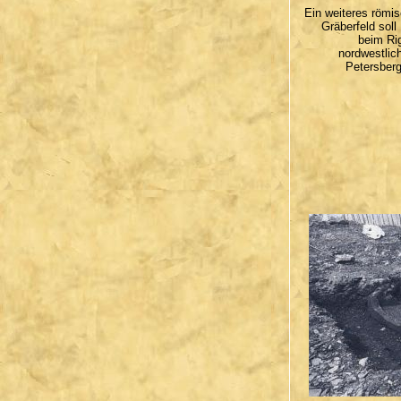
Ein weiteres römi
Gräberfeld soll
beim Ri
nordwestlic
Petersberg