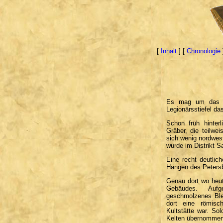
[
Inhalt
] [
Chronologie
Es mag um das Ja
Legionärsstiefel das
Schon früh hinter
Gräber, die teilwe
sich wenig nordwes
wurde im Distrikt S
Eine recht deutlic
Hängen des Peters
Genau dort wo heut
Gebäudes. Aufge
geschmolzenes Ble
dort eine römisc
Kultstätte war. So
Kelten übernommen u