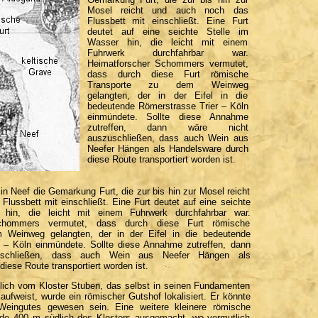
Mosel reicht und auch noch das
Flussbett mit einschließt. Eine Furt
deutet auf eine seichte Stelle im
Wasser hin, die leicht mit einem
Fuhrwerk durchfahrbar war.
Heimatforscher Schommers vermutet,
dass durch diese Furt römische
Transporte zu dem Weinweg
gelangten, der in der Eifel in die
bedeutende Römerstrasse Trier – Köln
einmündete. Sollte diese Annahme
zutreffen, dann wäre nicht
auszuschließen, dass auch Wein aus
Neefer Hängen als Handelsware durch
diese Route transportiert worden ist.
in Neef die Gemarkung Furt, die zur bis hin zur Mosel reicht
lussbett mit einschließt. Eine Furt deutet auf eine seichte
 hin, die leicht mit einem Fuhrwerk durchfahrbar war.
Schommers vermutet, dass durch diese Furt römische
 Weinweg gelangten, der in der Eifel in die bedeutende
 – Köln einmündete. Sollte diese Annahme zutreffen, dann
uschließen, dass auch Wein aus Neefer Hängen als
iese Route transportiert worden ist.
ich vom Kloster Stuben, das selbst in seinen Fundamenten
ufweist, wurde ein römischer Gutshof lokalisiert. Er könnte
 Weingutes gewesen sein. Eine weitere kleinere römische
rde 400 m südlich des Klosters ausgemacht, wo vermutlich