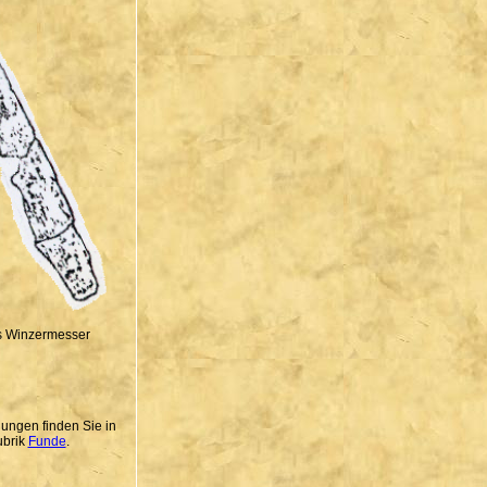
s Winzermesser
dungen finden Sie in
ubrik
Funde
.