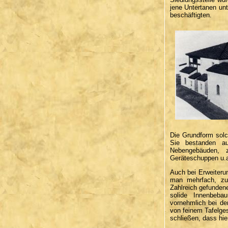
jene Untertanen unt
beschäftigten.
Die Grundform solch
Sie bestanden a
Nebengebäuden, z
Geräteschuppen u.a
Auch bei Erweiteru
man mehrfach, zul
Zahlreich gefunden
solide Innenbeba
vornehmlich bei de
von feinem Tafelges
schließen, dass hie