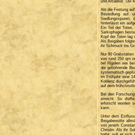
und Arcadius. Die 
Als die Festung au
Besiedlung auf u
Siedlungsspuren, d
hinterlässt ein au
Ein Teil der Toten,
Sarkophagen bestatt
Kopf der Toten lag
Als Beigaben folgt
ihr Schmuck ins Gr
Nur 90 Grabstätten 
von rund 250 qm n
bei Rigolen wie be
die gebührende Be
systematisch geplü
im Frühjahr eine 1
Koblenz durchgeführ
auf dem frühchristl
Bei den Forschungs
erreicht. So dürft
erforscht worden 
kann.
Unter dem Einflus
Beigabensitte allm
von jenem Constant
Christin. Als ihr 
hatte, soll er sic