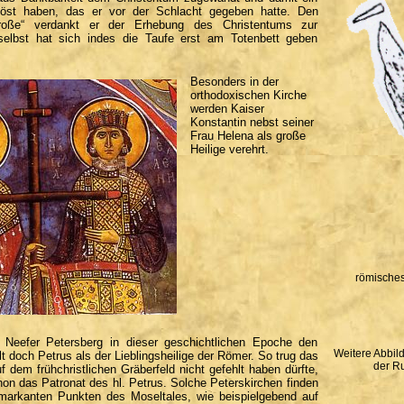
löst haben, das er vor der Schlacht gegeben hatte. Den
oße“ verdankt er der Erhebung des Christentums zur
 selbst hat sich indes die Taufe erst am Totenbett geben
Besonders in der
orthodoxischen Kirche
werden Kaiser
Konstantin nebst seiner
Frau Helena als große
Heilige verehrt.
römische
r Neefer Petersberg in dieser geschichtlichen Epoche den
Weitere Abbil
t doch Petrus als der Lieblingsheilige der Römer. So trug das
der R
 dem frühchristlichen Gräberfeld nicht gefehlt haben dürfte,
on das Patronat des hl. Petrus. Solche Peterskirchen finden
markanten Punkten des Moseltales, wie beispielgebend auf