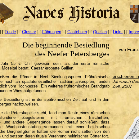
] [
Funde
] [
Glossar
] [
Führungen
] [
Gästebuch
] [
Quellen
] [
Links
] [
Impr
Die beginnende Besiedlung
von Franz
des Neefer Petersberges
hr 55 v. Chr. gewesen sein, als der erste römische
 Moseltal betrat. Caesar eroberte Gallien.
erschienen in
ließen die Römer in Neef Siedlungsspuren. Frührömische
Jahrbuch des
ise noch an spätlaténezeitliche Tradition anknüpfen, fanden
tlich vom Hochkessel. Ein weiteres frührömisches Brandgrab
Zell, 2007
auenter Wies aufgefunden.
he Besiedlung ist in der spätrömischen Zeit auf und in den
berges nachzuweisen.
e die Peterskapelle steht, fand man Reste eines römischen
fundene Ziegelsteine mit römischen Inschriften,
i und andere Gegenstände lassen darauf schließen, dass
he Wachpostenstation verbunden mit einer heidnischen
lche Bergheiligtümer hatten die Römer nicht selten von den
nd setzten deren rituale Verehrung heidnischer Götter fort.