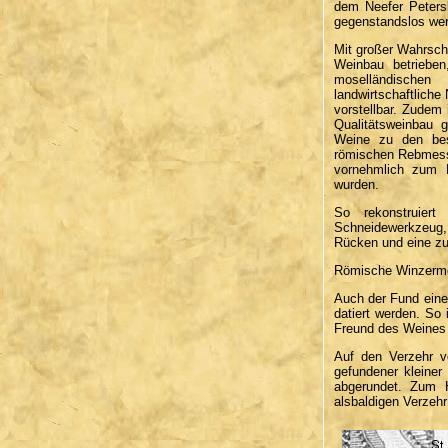
dem Neefer Petersb
gegenstandslos wer
Mit großer Wahrsch
Weinbau betriebe
moselländische
landwirtschaftlich
vorstellbar. Zudem
Qualitätsweinbau 
Weine zu den bes
römischen Rebmess
vornehmlich zum 
wurden.
So rekonstruier
Schneidewerkzeug, 
Rücken und eine zu
Römische Winzerme
Auch der Fund eine
datiert werden. So 
Freund des Weines 
Auf den Verzehr 
gefundener kleine
abgerundet. Zum H
alsbaldigen Verzeh