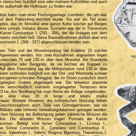
m römischen Gutshof eine oder mehrere Kultstätten und auch
tets außerhalb der Hofmauer zu finden war.
tion kann man einer Festungsanlage zuordnen, die um das
uf dem Petersberg errichtet wurde. Sie war als Teil eines
eptes, das im Moseltal eine ganze Kette solcher auf Bergen
nkte vorsah. Initiator dieses Systems war der in Treverorum
e Kaiser Constantius I. (293 - 306), der die Anlagen seit dem
nderts errichten ließ. Diese Baumaßnahmen dürften aber erst
nstantin I. (306 - 337) abgeschlossen worden sein.
hen Trier und der Moselmündung bei Koblenz 15 solcher
nachgewiesen werden. Von zwei Ausnahmen abgesehen liegen
Ho
n zwischen 75 und 130 m über dem Moseltal. Als Standorte
rgsporne oder Berggrate, da sie leichter als Kuppen zu
 Auf dem Petersberg lag die Militärstation rund 130 m über
inem schmalen lediglich von der Ost- und Westseite schwer
gezogenen schmalen Berggrat, der im Osten zusätzlich durch
gelegten Graben abgeriegelt war. Die teilweise planierte
chte einschließlich kleinerer vorgelagerter Terrassen eine
23 ha. Am Nordhang hat man Reste der Anlage vorgefunden.
ar eine etwa 20 m lange und relativ starke
mauer. Weitere Hinweise der militärischen Nutzung liefern
Geschossspitzen auch Teile von Gürtelgarnituren, wie sie
 Militärs oder höheren Verwaltungsbeamten getragen wurden.
lichen Nutzung der Befestigung geben zahlreiche Münzen die
nkte. Die ältesten Münzen tragen Portraits der Kaiser
ximian. Belegt sind ferner Constantius I., Licinius I.,
ine Söhne Constantin II., Constans und Constantius II.,
ius, Valentinan I., Valens, Magnus Maximus, Theodosius I.