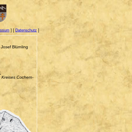
essum
] [
Datenschutz
]
 Josef Blümling
:
 Kreises Cochem-